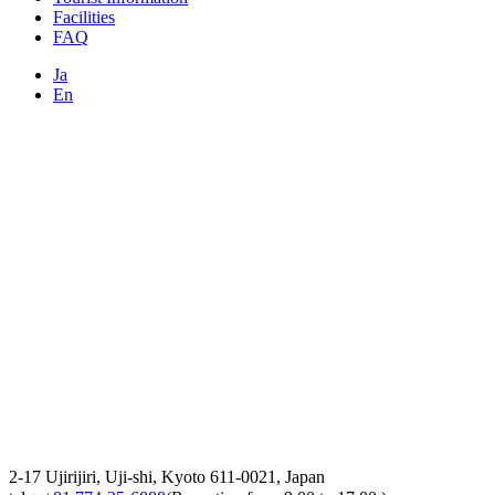
Facilities
FAQ
Ja
En
2-17 Ujirijiri, Uji-shi, Kyoto 611-0021, Japan