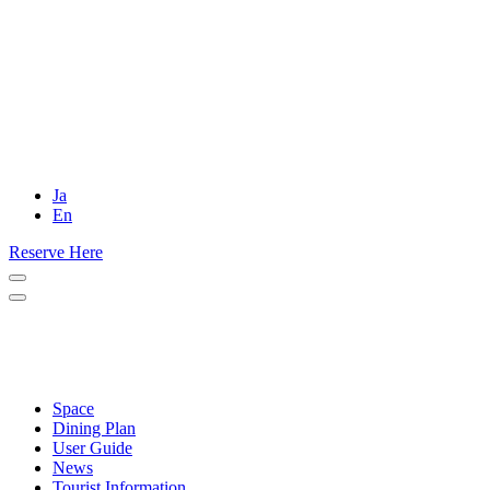
Ja
En
Reserve Here
Space
Dining Plan
User Guide
News
Tourist Information