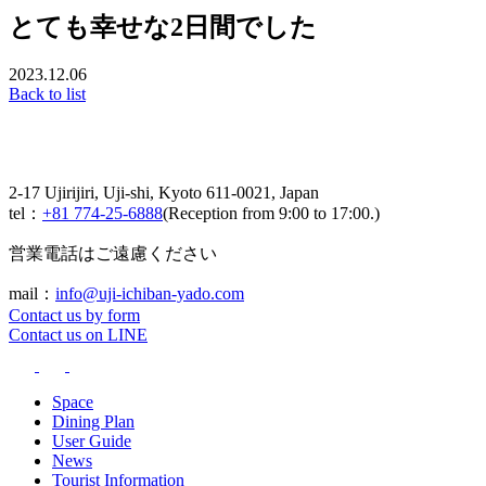
とても幸せな2日間でした
2023.12.06
Back to list
2-17 Ujirijiri, Uji-shi, Kyoto 611-0021, Japan
tel：
+81 774-25-6888
(Reception from 9:00 to 17:00.)
営業電話はご遠慮ください
mail：
info@uji-ichiban-yado.com
Contact us by form
Contact us on LINE
Space
Dining Plan
User Guide
News
Tourist Information