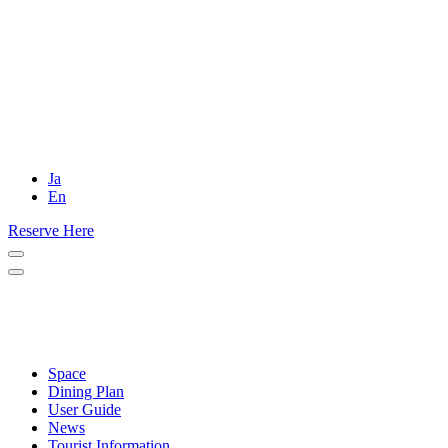
Ja
En
Reserve Here
Space
Dining Plan
User Guide
News
Tourist Information