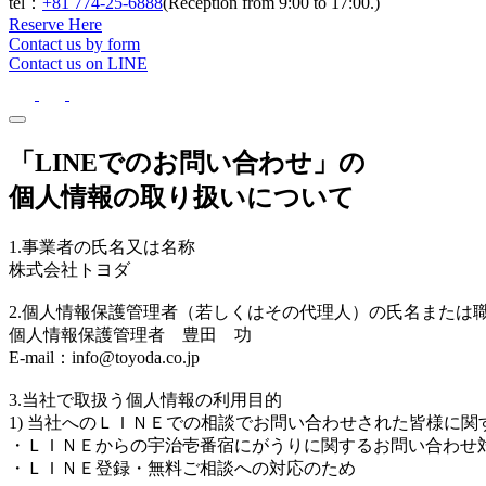
tel：
+81 774-25-6888
(Reception from 9:00 to 17:00.)
Reserve Here
Contact us by form
Contact us on LINE
「LINEでのお問い合わせ」の
個人情報の取り扱いについて
1.事業者の氏名又は名称
株式会社トヨダ
2.個人情報保護管理者（若しくはその代理人）の氏名または
個人情報保護管理者 豊田 功
E-mail：info@toyoda.co.jp
3.当社で取扱う個人情報の利用目的
1) 当社へのＬＩＮＥでの相談でお問い合わせされた皆様に関
・ＬＩＮＥからの宇治壱番宿にがうりに関するお問い合わせ
・ＬＩＮＥ登録・無料ご相談への対応のため