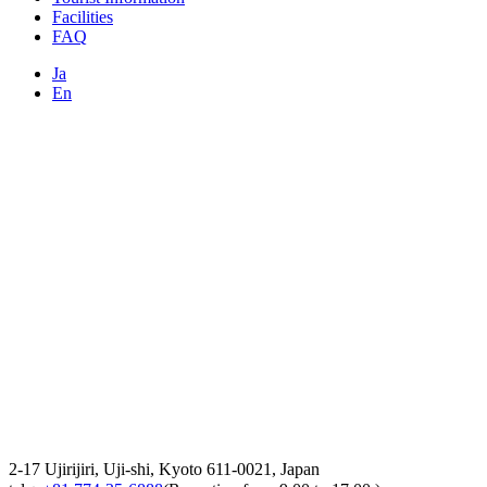
Facilities
FAQ
Ja
En
2-17 Ujirijiri, Uji-shi, Kyoto 611-0021, Japan