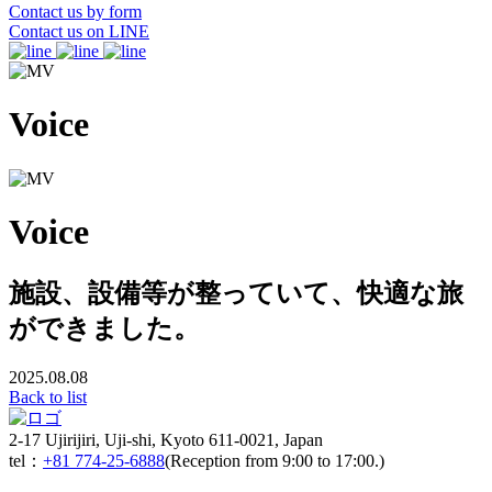
Contact us by form
Contact us on LINE
Voice
Voice
施設、設備等が整っていて、快適な旅
ができました。
2025.08.08
Back to list
2-17 Ujirijiri, Uji-shi, Kyoto 611-0021, Japan
tel：
+81 774-25-6888
(Reception from 9:00 to 17:00.)