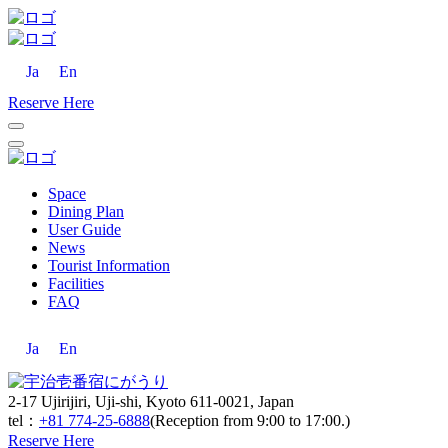
Ja
En
Reserve Here
Space
Dining Plan
User Guide
News
Tourist Information
Facilities
FAQ
Ja
En
2-17 Ujirijiri, Uji-shi, Kyoto 611-0021, Japan
tel：
+81 774-25-6888
(Reception from 9:00 to 17:00.)
Reserve Here