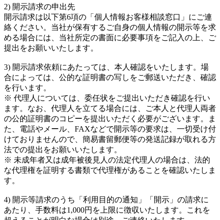
2) 開示請求の申出先
開示請求は以下第6項の「個人情報お客様相談窓口」にご連
絡ください。当社が保有するご自身の個人情報の開示等を求
める場合には、当社所定の書面に必要事項をご記入の上、ご
提出をお願いいたします。
3) 開示請求依頼にあたっては、本人確認をいたします。場
合によっては、公的な証明書の写しをご郵送いただき、確認
を行います。
※ 代理人については、委任状をご提出いただき確認を行い
ます。なお、代理人を立てる場合には、ご本人と代理人両者
の公的証明書のコピーを提出いただく必要がございます。ま
た、電話やメール、FAXなどで開示等の要求は、一切受け付
けておりませんので、簡易書留郵便等の発送記録が取れる方
法での提出をお願いいたします。
※ 未成年者又は成年被後見人の法定代理人の場合は、法的
な代理権を証明する書類で代理権があることを確認いたしま
す。
4) 開示等請求のうち「利用目的の通知」「開示」の請求に
あたり、手数料は1,000円を上限に徴収いたします。これを