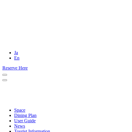
Ja
En
Reserve Here
Space
Dining Plan
User Guide
News
Tourist Information