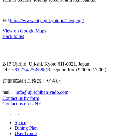
HP:
https://www.city.uji.kyoto.jp/site/genji/
View on Google Maps
Back to list
2-17 Ujirijiri, Uji-shi, Kyoto 611-0021, Japan
tel：
+81 774-25-6888
(Reception from 9:00 to 17:00.)
営業電話はご遠慮ください
mail：
info@uji-ichiban-yado.com
Contact us by form
Contact us on LINE
Space
Dining Plan
User Guide