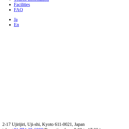
Facilities
FAQ
Ja
En
2-17 Ujirijiri, Uji-shi, Kyoto 611-0021, Japan