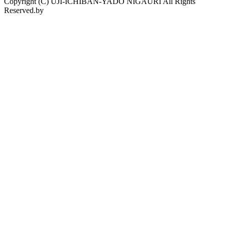
Copyright (C) UJI-ICHIBAN-YADO NIGAURI All Rights
Reserved.by
drama.